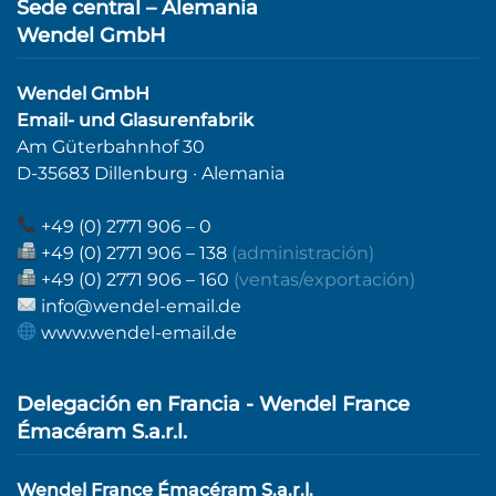
Sede central – Alemania
Wendel GmbH
Wendel GmbH
Email- und Glasurenfabrik
Am Güterbahnhof 30
D-35683 Dillenburg · Alemania
+49 (0) 2771 906 – 0
+49 (0) 2771 906 – 138
(administración)
+49 (0) 2771 906 – 160
(ventas/exportación)
info@wendel-email.de
www.wendel-email.de
Delegación en Francia - Wendel France
Émacéram S.a.r.l.
Wendel France Émacéram S.a.r.l.