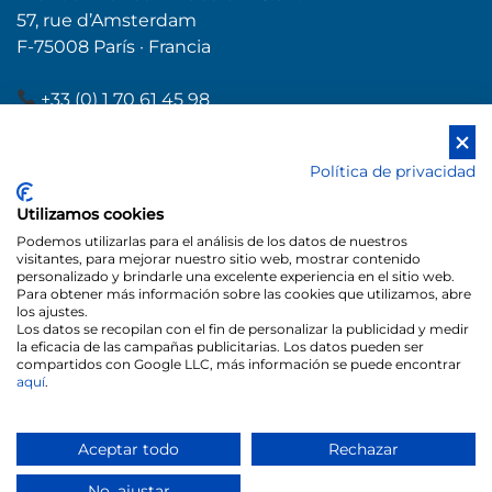
57, rue d’Amsterdam
F-75008 París · Francia
+33 (0) 1 70 61 45 98
+33 (0) 1 70 61 45 99
wendel.france@wendel-email.de
Política de privacidad
www.wendel-email.de/fr
Utilizamos cookies
Podemos utilizarlas para el análisis de los datos de nuestros
visitantes, para mejorar nuestro sitio web, mostrar contenido
Política de privacidad
Política de cookies
personalizado y brindarle una excelente experiencia en el sitio web.
Para obtener más información sobre las cookies que utilizamos, abre
Accesibilidad
los ajustes.
Los datos se recopilan con el fin de personalizar la publicidad y medir
©
2026
Wendel Email Logistics.
Especialistas en esmaltes industriales y
la eficacia de las campañas publicitarias. Los datos pueden ser
compartidos con Google LLC, más información se puede encontrar
asesoramiento técnico - Todos los derechos reservados. Web
aquí
.
creada
por
♥
Exprime Creatividad
Aceptar todo
Rechazar
No, ajustar